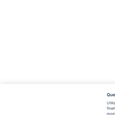
Ques
Utili
fina
mom