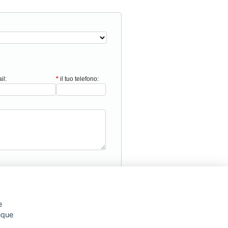
il:
*
il tuo telefono:
e
unque
Torna Su