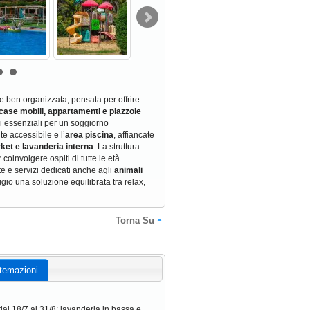
e ben organizzata, pensata per offrire
case mobili, appartamenti e piazzole
ni essenziali per un soggiorno
e accessibile e l’
area piscina
, affiancate
ket e lavanderia interna
. La struttura
coinvolgere ospiti di tutte le età.
te e servizi dedicati anche agli
animali
gio una soluzione equilibrata tra relax,
Torna Su
temazioni
dal 18/7 al 31/8; lavanderia in bassa e