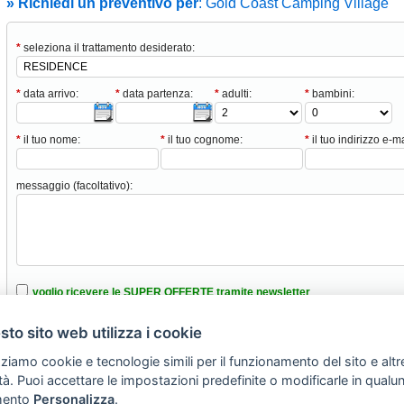
» Richiedi un preventivo per
: Gold Coast Camping Village
*
seleziona il trattamento desiderato:
*
data arrivo:
*
data partenza:
*
adulti:
*
bambini:
*
il tuo nome:
*
il tuo cognome:
*
il tuo indirizzo e-ma
messaggio (facoltativo):
voglio ricevere le SUPER OFFERTE tramite newsletter
ho intenzione di portare animali domestici
to sito web utilizza i cookie
ho letto e accettato le condizioni nell’informativa sulla privacy
zziamo cookie e tecnologie simili per il funzionamento del sito e altr
lità. Puoi accettare le impostazioni predefinite o modificarle in qual
ento
Personalizza
.