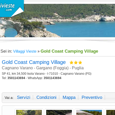
Gold Coast Camping Village
Sei in:
Villaggi Vieste
»
Gold Coast Camping Village
Cagnano Varano - Gargano (Foggia) - Puglia
SP 41, km 34,500 Isola Varano - I-71010 - Cagnano Varano (FG)
Tel:
3501143694
- WhatsApp:
3501143694
Servizi
Condizioni
Mappa
Preventivo
Vai a: