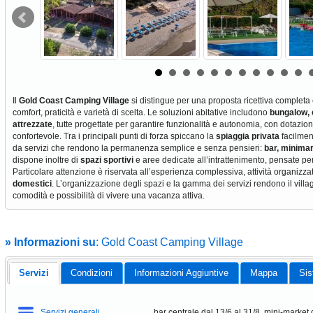
Il
Gold Coast Camping Village
si distingue per una proposta ricettiva completa 
comfort, praticità e varietà di scelta. Le soluzioni abitative includono
bungalow, 
attrezzate
, tutte progettate per garantire funzionalità e autonomia, con dotazio
confortevole. Tra i principali punti di forza spiccano la
spiaggia privata
facilment
da servizi che rendono la permanenza semplice e senza pensieri:
bar, minimar
dispone inoltre di
spazi sportivi
e aree dedicate all’intrattenimento, pensate per 
Particolare attenzione è riservata all’esperienza complessiva, attività organizza
domestici
. L’organizzazione degli spazi e la gamma dei servizi rendono il villag
comodità e possibilità di vivere una vacanza attiva.
» Informazioni su
: Gold Coast Camping Village
Servizi
Condizioni
Informazioni Aggiuntive
Mappa
Sis
Servizi generali
bar centrale dal 13/6 al 31/8, mini-market 